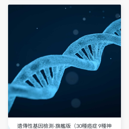
遺傳性基因檢測-旗艦版（30種癌症 9種神