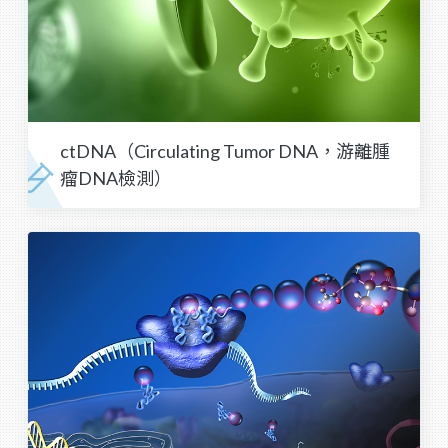
ctDNA（Circulating Tumor DNA，游離腫
瘤DNA檢測）