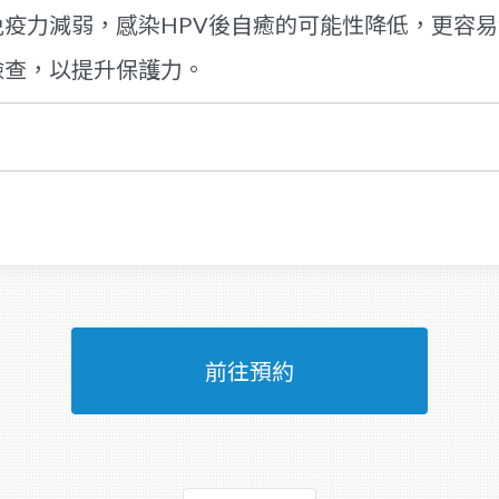
免疫力減弱，感染HPV後自癒的可能性降低，更容
檢查，以提升保護力。
前往預約