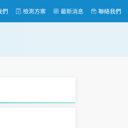
我們
檢測方案
最新消息
聯絡我們