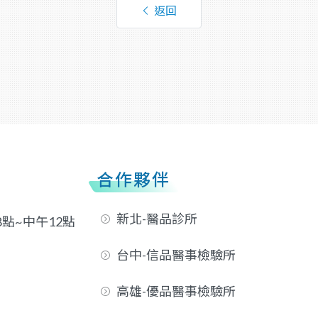
返回
合作夥伴
新北-醫品診所
8點~中午12點
台中-信品醫事檢驗所
高雄-優品醫事檢驗所