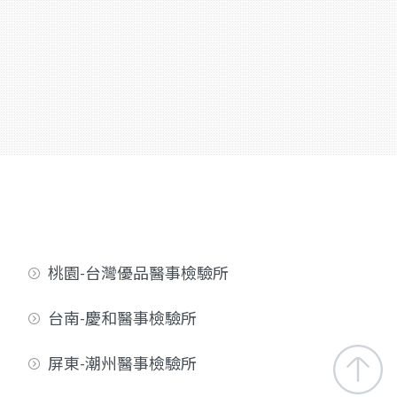
桃園-台灣優品醫事檢驗所
台南-慶和醫事檢驗所
屏東-潮州醫事檢驗所