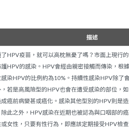
描述
種了HPV疫苗，就可以高枕無憂了嗎？市面上現行的
防護HPV的感染。HPV會經由親密接觸而傳染，根
女感染HPV的比例約為10%。持續性感染HPV除了
外，若是高風險型的HPV也會在遭受感染的部位，
造成癌前病變甚或癌化。感染其他型別的HPV則是
。除此之外，HPV感染在近期也被認為與口咽部的
性或女性，只要有性行為，即應該定期接受HPV檢