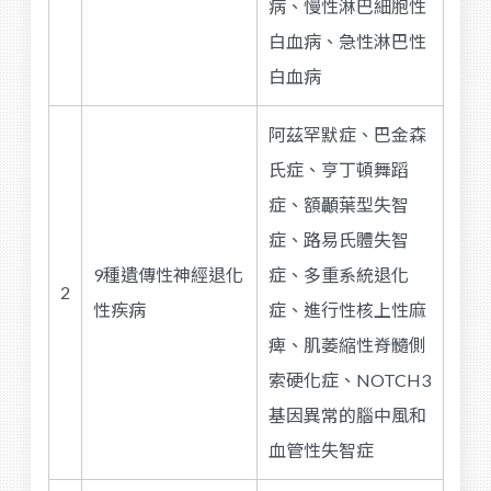
病、慢性淋巴細胞性
白血病、急性淋巴性
白血病
阿茲罕默症、巴金森
氏症、亨丁頓舞蹈
症、額顳葉型失智
症、路易氏體失智
9種遺傳性神經退化
症、多重系統退化
2
性疾病
症、進行性核上性麻
痺、肌萎縮性脊髓側
索硬化症、NOTCH3
基因異常的腦中風和
血管性失智症