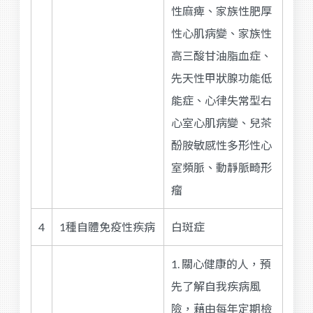
性麻痺、家族性肥厚
性心肌病變、家族性
高三酸甘油脂血症、
先天性甲狀腺功能低
能症、心律失常型右
心室心肌病變、兒茶
酚胺敏感性多形性心
室頻脈、動靜脈畸形
瘤
4
1種自體免疫性疾病
白斑症
1. 關心健康的人，預
先了解自我疾病風
險，藉由每年定期檢