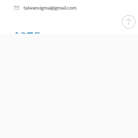
taiwansigma@gmail.com
合作夥伴
新北-醫品診所
桃園-台灣優品醫事檢驗所
台中-信品醫事檢驗所
台南-慶和醫事檢驗所
高雄-優品醫事檢驗所
屏東-潮州醫事檢驗所