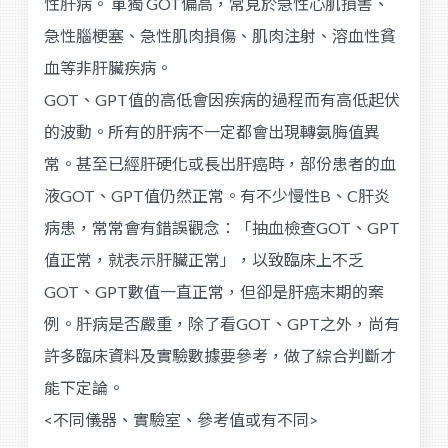
性肝病。 單獨 GOT偏高，常見於急性心肌損害、
急性腦梗塞、急性肌肉損傷、肌肉注射、溶血性貧
血等非肝臟疾病。
GOT、GPT值的高低會因疾病的過程而有高低起伏
的波動。所有的肝病不一定都會出現轉氨脢值異
常。甚至已經肝硬化或長出肝癌時，部份患者的血
液GOT、GPT值仍然正常。有不少慢性B、C肝炎
病患，常常會有錯誤觀念：「抽血檢查GOT、GPT
值正常，就表示肝臟正常」，以致臨床上不乏
GOT、GPT數值一直正常，但卻是肝癌末期的案
例。肝病是否嚴重，除了看GOT、GPT之外，尚有
許多臨床資料及實驗數據要參考，做了綜合判斷才
能下定論。
<不同儀器、實驗室、參考值或有不同>