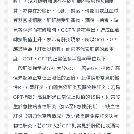
數」。GOT轉氨脢則存在於肝臟的粒腺體及細胞
質、亦存在於腦部、心肌、腎臟、骨骼肌或紅血球
等器官或細胞。肝細胞受到藥物、酒精、病毒、缺
氧等傷害而被破壞時，GOT就會被釋出，造成血液
轉氨脢值上升，表示有肝炎現象，所以GOT、GPT
應該稱為「肝發炎指數」而它不代表肝病的嚴重
度。GOT、GPT的正常值多半是40單位以下。
一般肝炎通常是GPT大於GOT，若是GPT指數升高
但未超過正常值上限值的五倍， 此種情形常見於慢
性B、C型肝炎、自體免疫肝炎及藥物性肝炎；若是
GPT指數升高且超過正常值上限值的15倍， 則常發
生於急性病毒性肝炎（如A至E急性肝炎）、缺血性
肝炎（例如休克所造成）及少數自體免疫肝炎與藥
物性肝炎。若GOT大於GPT則常見於肝硬化或酒精