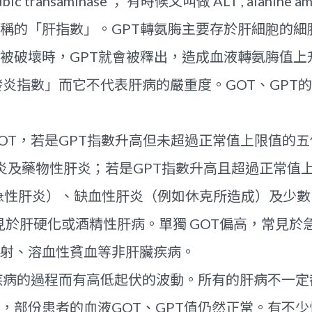
ic transaminase ； 有時候又叫做 ALT , alanine 
稱的「肝指數」。GPT轉氨脢主要存於肝細胞的細
被破壞時，GPT就會被釋出，造成血液轉氨脢值上
發炎指數」而它不代表肝病的嚴重度。GOT、GPT
GOT，若是GPT指數升高但未超過正常值上限值的五
炎及藥物性肝炎；若是GPT指數升高且超過正常值上
急性肝炎）、缺血性肝炎（例如休克所造成）及少
常見於肝硬化或酒精性肝病。單獨 GOT偏高，常見
射、溶血性貧血等非肝臟疾病。
因疾病的過程而有高低起伏的波動。所有的肝病不一
，部份患者的血液GOT、GPT值仍然正常。有不少