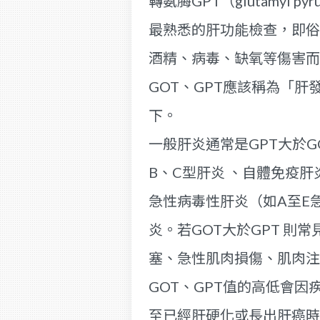
轉氨脢GPT（glutamyl pyrub
最熟悉的肝功能檢查，即俗
酒精、病毒、缺氧等傷害而
GOT、GPT應該稱為「肝
下。
一般肝炎通常是GPT大於
B、C型肝炎 、自體免疫肝
急性病毒性肝炎（如A至E
炎。若GOT大於GPT 則
塞、急性肌肉損傷、肌肉注
GOT、GPT值的高低會
至已經肝硬化或長出肝癌時