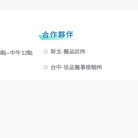
合作夥伴
新北-醫品診所
8點~中午12點
台中-信品醫事檢驗所
高雄-優品醫事檢驗所