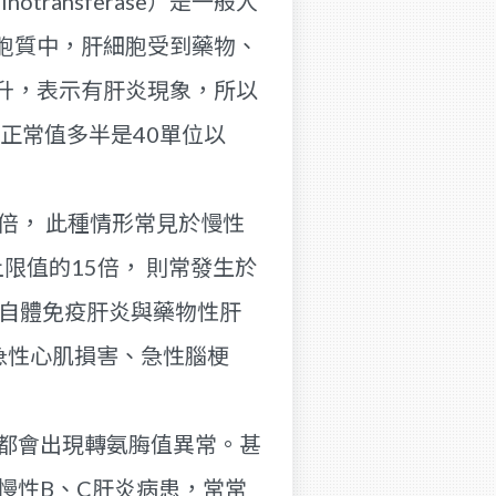
aminotransferase）是一般人
胞質中，肝細胞受到藥物、
升，表示有肝炎現象，所以
的正常值多半是40單位以
倍， 此種情形常見於慢性
限值的15倍， 則常發生於
數自體免疫肝炎與藥物性肝
於急性心肌損害、急性腦梗
定都會出現轉氨脢值異常。甚
慢性B、C肝炎病患，常常