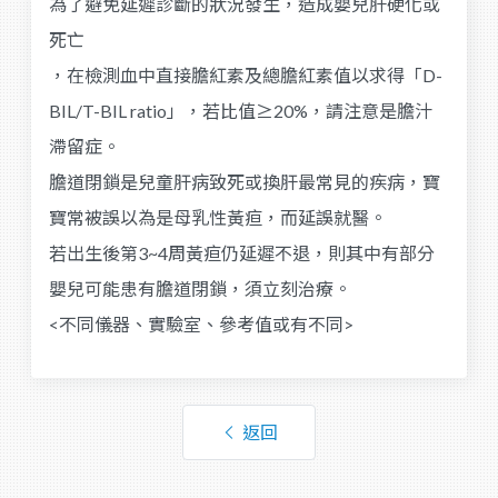
為了避免延遲診斷的狀況發生，造成嬰兒肝硬化或
死亡
，在檢測血中直接膽紅素及總膽紅素值以求得「D-
BIL/T-BIL ratio」，若比值≥20%，請注意是膽汁
滯留症。
膽道閉鎖是兒童肝病致死或換肝最常見的疾病，寶
寶常被誤以為是母乳性黃疸，而延誤就醫。
若出生後第3~4周黃疸仍延遲不退，則其中有部分
嬰兒可能患有膽道閉鎖，須立刻治療。
<不同儀器、實驗室、參考值或有不同>
返回