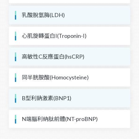
乳酸脫氫脢(LDH)
心肌旋轉蛋白I(Troponin-I)
高敏性C反應蛋白(hsCRP)
同半胱胺酸(Homocysteine)
B型利鈉激素(BNP1)
N端腦利納肽前體(NT-proBNP)